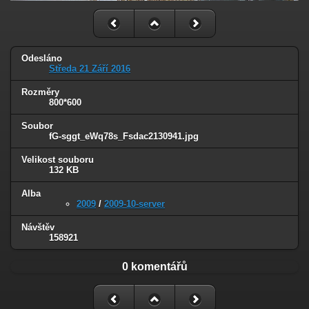
Odesláno
Středa 21 Září 2016
Rozměry
800*600
Soubor
fG-sggt_eWq78s_Fsdac2130941.jpg
Velikost souboru
132 KB
Alba
2009
/
2009-10-server
Návštěv
158921
0 komentářů