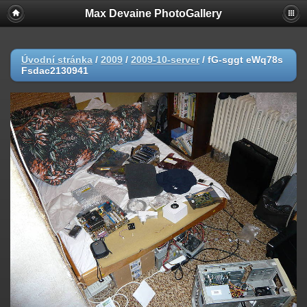
Max Devaine PhotoGallery
Úvodní stránka
/
2009
/
2009-10-server
/
fG-sggt eWq78s
Fsdac2130941